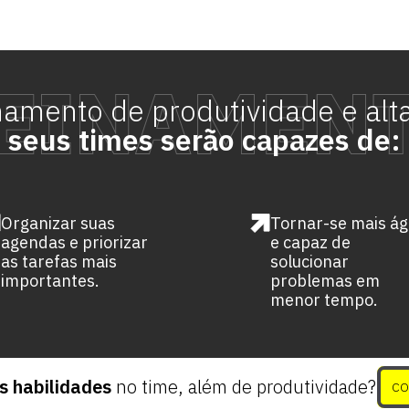
inamento
de
produtividade e al
seus times serão capazes de:
Organizar suas
Tornar-se mais ági
agendas e priorizar
e capaz de
as tarefas mais
solucionar
importantes.
problemas em
menor tempo.
s habilidades
no time, além de produtividade?
CO