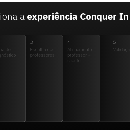
iona a
experiência Conquer I
3
4
5
pa de
Escolha dos
Alinhamento
Validaç
gnóstico
professores
professor +
cliente