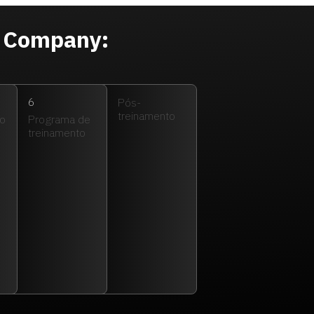
n Company:
6
Pós-
treinamento
ão
Programa de
treinamento