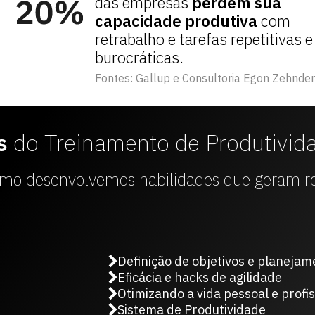
das empresas
perdem sua
capacidade produtiva
com
retrabalho e tarefas repetitivas e
burocráticas.
Fontes: Gallup e Consultoria Egon Zehnder
s
do
Treinamento de Produtivid
omo desenvolvemos habilidades que geram r
Definição de objetivos e planeja
Eficácia e hacks de agilidade
Otimizando a vida pessoal e profis
Sistema de Produtividade