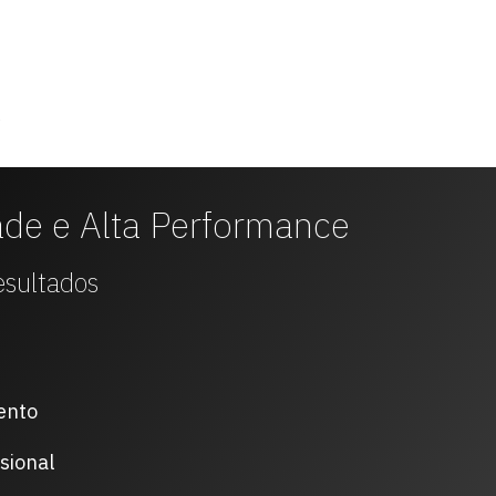
ade e Alta Performance
esultados
mento
sional