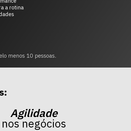
ormance
a a rotina
idades
elo menos 10 pessoas.
s:
Agilidade
nos negócios