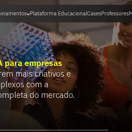
einamentos
Plataforma Educacional
Cases
Professores
M
IA para empresas
rem mais criativos e
plexos com a
completa do mercado.