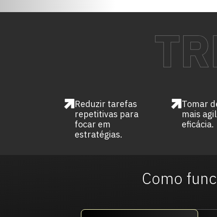
Reduzir tarefas
Tomar d
repetitivas para
mais agi
focar em
eficácia.
estratégias.
Como func