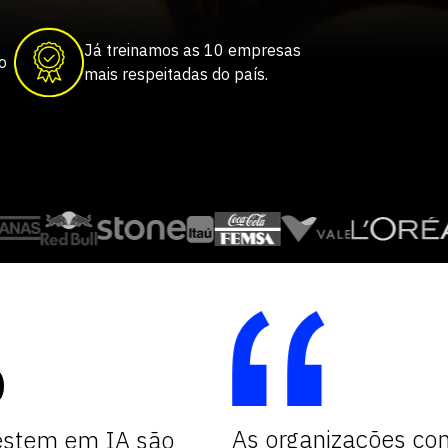
Já treinamos as 10 empresas
o
mais respeitadas do país.
%
As organizações com
estem em IA são