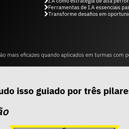
I.A como estratégia de alta perf
Ferramentas de I.A essenciais par
Transforme desafios em oportun
são mais eficazes quando aplicados em turmas com p
udo isso guiado por três pilare
ão