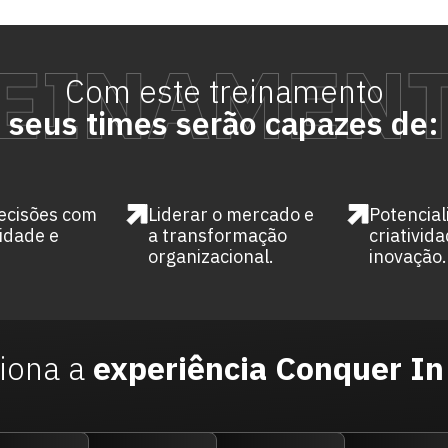
Com este treinamento
seus times serão capazes de:
ecisões com
Liderar o mercado e
Potencial
lidade e
a transformação
criativida
organizacional.
inovação.
iona a
experiência Conquer I