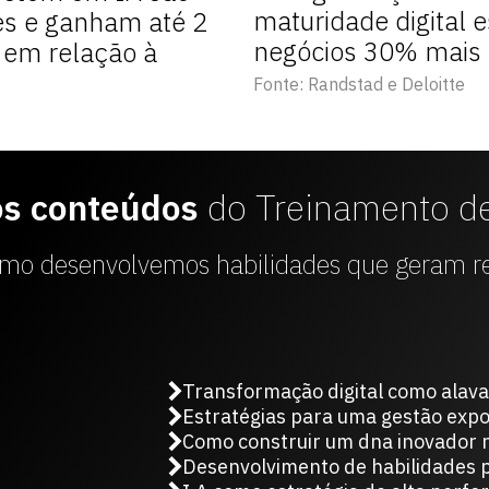
maturidade digital 
es e ganham até 2
negócios 30% mais 
 em relação à
Fonte: Randstad e Deloitte
os conteúdos
do
Treinamento d
omo desenvolvemos habilidades que geram r
Transformação digital como alav
Estratégias para uma gestão expo
Como construir um dna inovador n
Desenvolvimento de habilidades p