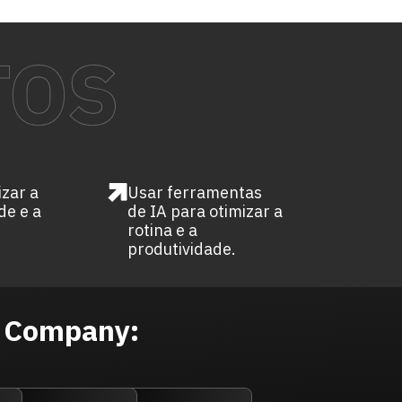
izar a
Usar ferramentas
de e a
de IA para otimizar a
rotina e a
produtividade.
n Company: