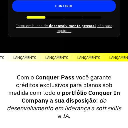
CONTINUE
Estou em busca de
desenvolvimento pessoal
, não para
equipes.
TO
|
LANÇAMENTO
|
LANÇAMENTO
|
LANÇAMENTO
|
LANÇAMEN
Com o
Conquer Pass
você garante
créditos exclusivos para planos sob
medida com todo o
portfólio Conquer In
Company a sua disposição
:
do
desenvolvimento em liderança a soft skills
e IA.